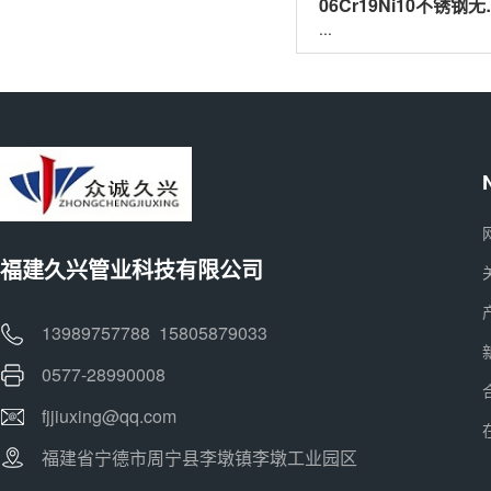
06Cr19
...
福建久兴管业科技有限公司
13989757788 15805879033
0577-28990008
fjjiuxing@qq.com
福建省宁德市周宁县李墩镇李墩工业园区