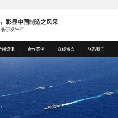
，彰显中国制造之风采
产品研发生产
新闻资讯
合作案例
在线留言
联系我们