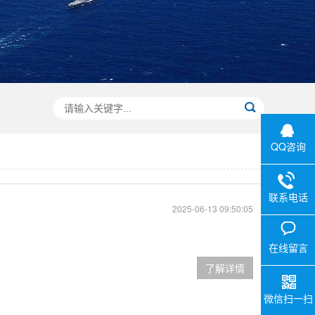
QQ咨询
联系电话
2025-06-13 09:50:05
在线留言
了解详情
微信扫一扫