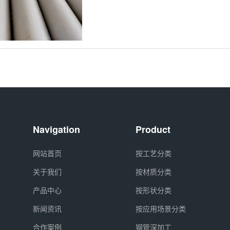
Navigation
Product
网站首页
按工艺分类
关于我们
按材质分类
产品中心
按形状分类
新闻资讯
按应用场景分类
合作案例
钢管深加工